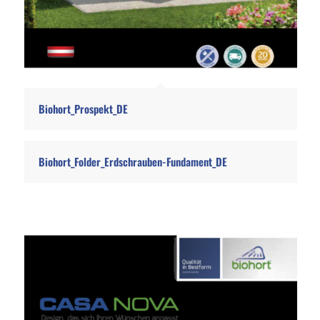
Biohort_Prospekt_DE
Biohort_Folder_Erdschrauben-Fundament_DE