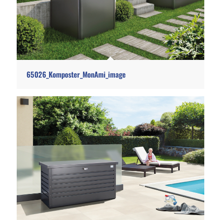
65026_Komposter_MonAmi_image