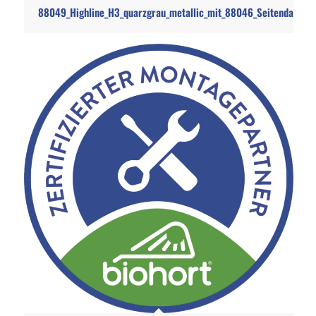
88049_Highline_H3_quarzgrau_metallic_mit_88046_Seitendach_i