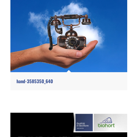
hand-3585350_640