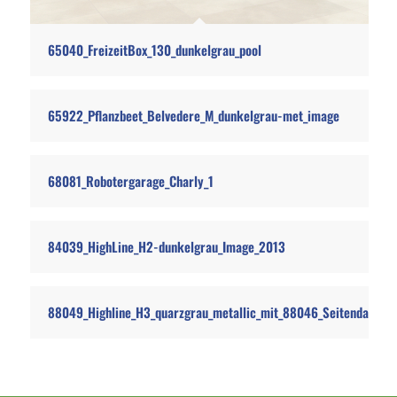
65040_FreizeitBox_130_dunkelgrau_pool
65922_Pflanzbeet_Belvedere_M_dunkelgrau-met_image
68081_Robotergarage_Charly_1
84039_HighLine_H2-dunkelgrau_Image_2013
88049_Highline_H3_quarzgrau_metallic_mit_88046_Seitendach_i